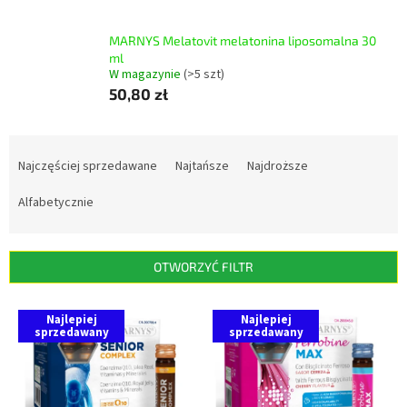
MARNYS Melatovit melatonina liposomalna 30
ml
W magazynie
(>5 szt)
50,80 zł
S
o
Najczęściej sprzedawane
Najtańsze
Najdroższe
r
t
Alfabetycznie
o
w
a
OTWORZYĆ FILTR
n
i
L
Najlepiej
Najlepiej
e
i
sprzedawany
sprzedawany
p
s
r
t
o
a
d