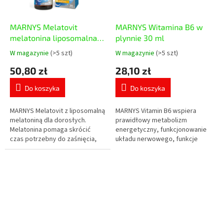
MARNYS Melatovit
MARNYS Witamina B6 w
melatonina liposomalna
plynnie 30 ml
30 ml
W magazynie
(>5 szt)
W magazynie
(>5 szt)
Średnia
Średnia
ocena
ocena
50,80 zł
28,10 zł
produktu
produktu
wynosi
wynosi
Do koszyka
Do koszyka
5,0
5,0
na
na
5
5
MARNYS Melatovit z liposomalną
MARNYS Vitamin B6 wspiera
gwiazdek.
gwiazdek.
melatoniną dla dorosłych.
prawidłowy metabolizm
Melatonina pomaga skrócić
energetyczny, funkcjonowanie
czas potrzebny do zaśnięcia,
układu nerwowego, funkcje
dzienna dawka zawiera 1 mg
psychologiczne,
melatoniny.
funkcjonowanie układu
odpornościowego oraz
regulację...