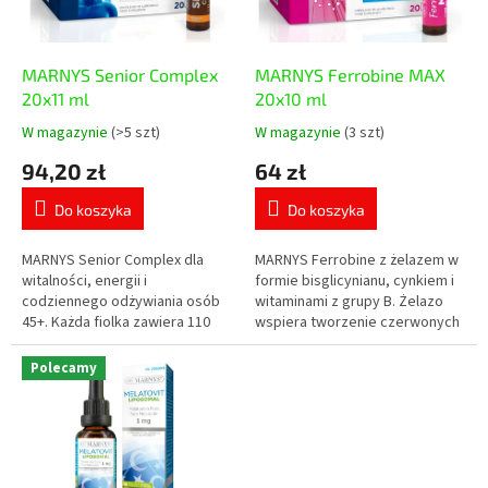
p
u
r
k
o
t
d
MARNYS Senior Complex
MARNYS Ferrobine MAX
ó
u
20x11 ml
20x10 ml
w
k
W magazynie
(>5 szt)
W magazynie
(3 szt)
Średnia
Średnia
t
ocena
ocena
94,20 zł
64 zł
ó
produktu
produktu
w
wynosi
wynosi
Do koszyka
Do koszyka
5,0
5,0
na
na
5
5
MARNYS Senior Complex dla
MARNYS Ferrobine z żelazem w
gwiazdek.
gwiazdek.
witalności, energii i
formie bisglicynianu, cynkiem i
codziennego odżywiania osób
witaminami z grupy B. Żelazo
45+. Każda fiolka zawiera 110
wspiera tworzenie czerwonych
mg koenzymu Q10, mleczko
krwinek, transport tlenu i
pszczele, witaminy A, C, D, E,
zmniejszenie uczucia
Polecamy
witaminy z...
zmęczenia...