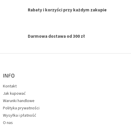
k
i
Rabaty i korzyści przy każdym zakupie
l
i
s
t
y
Darmowa dostawa od 300 zł
S
t
o
p
INFO
k
Kontakt
a
Jak kupować
Warunki handlowe
Polityka prywatności
Wysyłka i płatność
O nas