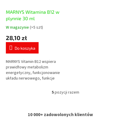
MARNYS Witamina B12 w
plynnie 30 ml
W magazynie
(>5 szt)
Średnia
ocena
28,10 zł
produktu
wynosi
Do koszyka
5,0
na
5
MARNYS Vitamin B12 wspiera
gwiazdek.
prawidłowy metabolizm
energetyczny, funkcjonowanie
układu nerwowego, funkcje
psychologiczne, tworzenie
czerwonych krwinek oraz
5
pozycji razem
K
funkcjonowanie układu...
o
n
t
10 000+ zadowolonych klientów
r
o
l