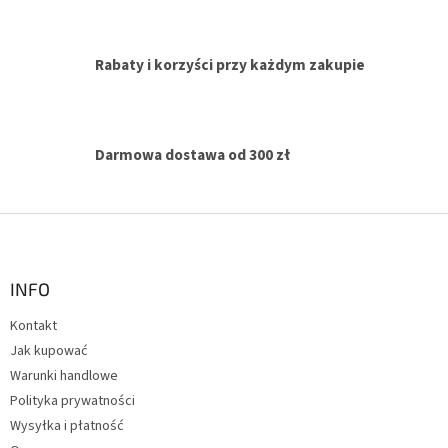
o
l
k
i
Rabaty i korzyści przy każdym zakupie
l
i
s
t
y
Darmowa dostawa od 300 zł
S
t
o
p
INFO
k
Kontakt
a
Jak kupować
Warunki handlowe
Polityka prywatności
Wysyłka i płatność