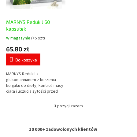
MARNYS Redukil 60
kapsułek
W magazynie
(>5 szt)
Średnia
ocena
65,80 zł
produktu
wynosi
Do koszyka
5,0
na
5
MARNYS Redukil z
gwiazdek.
glukomannanem z korzenia
konjaku do diety, kontroli masy
ciała i uczucia sytości przed
posiłkiem. Dzienna porcja
zawiera 3 g glukomannanu,
3
pozycji razem
K
który pomaga w...
o
n
t
10 000+ zadowolonych klientów
r