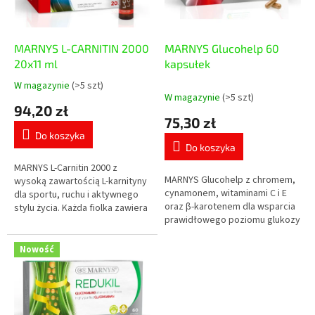
p
u
r
k
o
t
d
MARNYS L-CARNITIN 2000
MARNYS Glucohelp 60
ó
u
20x11 ml
kapsułek
w
k
W magazynie
(>5 szt)
Średnia
t
W magazynie
(>5 szt)
ocena
94,20 zł
ó
produktu
75,30 zł
w
wynosi
Do koszyka
5,0
Do koszyka
na
5
MARNYS L-Carnitin 2000 z
MARNYS Glucohelp z chromem,
gwiazdek.
wysoką zawartością L-karnityny
cynamonem, witaminami C i E
dla sportu, ruchu i aktywnego
oraz β-karotenem dla wsparcia
stylu życia. Każda fiolka zawiera
prawidłowego poziomu glukozy
2 000 mg L-karnityny w
we krwi i metabolizmu
praktycznej formie płynnej o
składników odżywczych.
smaku...
Nowość