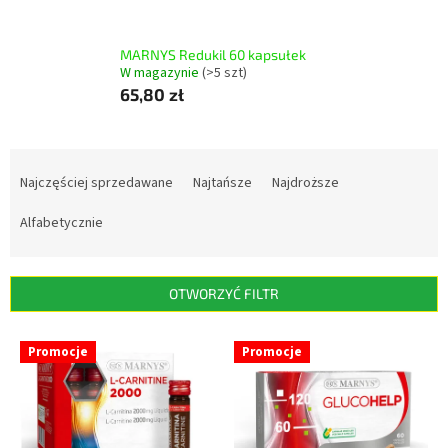
MARNYS Redukil 60 kapsułek
W magazynie
(>5 szt)
65,80 zł
S
o
Najczęściej sprzedawane
Najtańsze
Najdroższe
r
t
Alfabetycznie
o
w
a
OTWORZYĆ FILTR
n
i
L
Promocje
Promocje
e
i
p
s
r
t
o
a
d