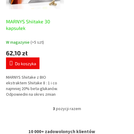
MARNYS Shiitake 30
kapsułek
W magazynie
(>5 szt)
62,10 zł
Do koszyka
MARNYS Shiitake z BIO
ekstraktem Shiitake 8 : 1 i co
najmniej 20% beta-glukanów.
Odpowiedni na okres zmian
sezonowych, zwiększonego
obciążenia oraz do codziennej
3
pozycji razem
K
troski o...
o
n
t
10 000+ zadowolonych klientów