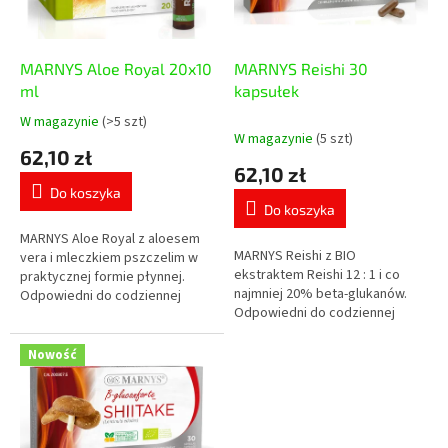
p
u
r
k
o
t
d
MARNYS Aloe Royal 20x10
MARNYS Reishi 30
ó
u
ml
kapsułek
w
k
W magazynie
(>5 szt)
Średnia
t
W magazynie
(5 szt)
ocena
62,10 zł
ó
produktu
62,10 zł
w
wynosi
Do koszyka
5,0
Do koszyka
na
5
MARNYS Aloe Royal z aloesem
MARNYS Reishi z BIO
gwiazdek.
vera i mleczkiem pszczelim w
ekstraktem Reishi 12 : 1 i co
praktycznej formie płynnej.
najmniej 20% beta-glukanów.
Odpowiedni do codziennej
Odpowiedni do codziennej
troski o witalność i ogólne
troski o naturalną odporność,
samopoczucie organizmu.
witalność i komfort układu...
Nowość