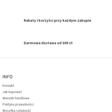
r
o
l
k
i
Rabaty i korzyści przy każdym zakupie
l
i
s
t
y
Darmowa dostawa od 300 zł
S
t
o
p
INFO
k
Kontakt
a
Jak kupować
Warunki handlowe
Polityka prywatności
Wysyłka i płatność