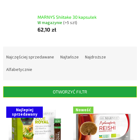
MARNYS Shiitake 30 kapsułek
W magazynie
(>5 szt)
62,10 zł
S
o
Najczęściej sprzedawane
Najtańsze
Najdroższe
r
t
Alfabetycznie
o
w
a
OTWORZYĆ FILTR
n
i
L
Najlepiej
Nowość
e
i
sprzedawany
p
s
r
t
o
a
d