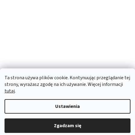
Ta strona używa plików cookie. Kontynuując przeglądanie tej
strony, wyrażasz zgodę na ich używanie. Więcej informacji
tutaj
.
Ustawienia
Opracował Shoptet
Zgadzam się
Copyright 2026
OTX Pharma
. Wszystkie prawa zastrzeżone.