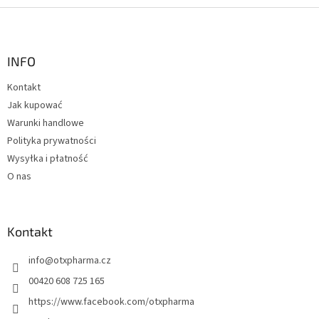
S
t
o
p
INFO
k
Kontakt
a
Jak kupować
Warunki handlowe
Polityka prywatności
Wysyłka i płatność
O nas
Kontakt
info
@
otxpharma.cz
00420 608 725 165
https://www.facebook.com/otxpharma