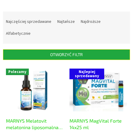
S
o
Najczęściej sprzedawane
Najtańsze
Najdroższe
r
t
Alfabetycznie
o
w
a
OTWORZYĆ FILTR
n
i
L
Polecamy
Najlepiej
e
i
sprzedawany
p
s
r
t
o
a
d
p
u
r
k
o
t
d
MARNYS Melatovit
MARNYS MagVital Forte
ó
u
melatonina liposomalna
14x25 ml
w