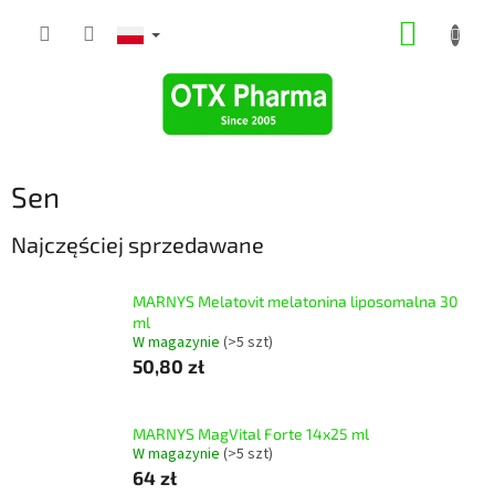
Przejść
KOSZY
do
treści
Sen
Najczęściej sprzedawane
MARNYS Melatovit melatonina liposomalna 30
ml
W magazynie
(>5 szt)
50,80 zł
MARNYS MagVital Forte 14x25 ml
W magazynie
(>5 szt)
64 zł