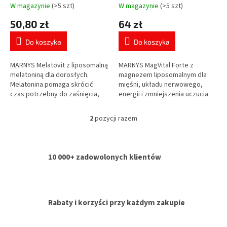
k
30 ml
W magazynie
(>5 szt)
W magazynie
(>5 szt)
Średnia
Średnia
t
ocena
ocena
50,80 zł
64 zł
ó
produktu
produktu
w
wynosi
wynosi
Do koszyka
Do koszyka
5,0
5,0
na
na
5
5
MARNYS Melatovit z liposomalną
MARNYS MagVital Forte z
gwiazdek.
gwiazdek.
melatoniną dla dorosłych.
magnezem liposomalnym dla
Melatonina pomaga skrócić
mięśni, układu nerwowego,
czas potrzebny do zaśnięcia,
energii i zmniejszenia uczucia
dzienna dawka zawiera 1 mg
zmęczenia. Zawiera magnez z
melatoniny.
trzech źródeł – cytrynian,
2
pozycji razem
K
siarczan i...
o
n
t
10 000+ zadowolonych klientów
r
o
l
k
i
Rabaty i korzyści przy każdym zakupie
l
i