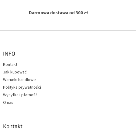
s
t
y
Darmowa dostawa od 300 zł
S
t
o
p
INFO
k
Kontakt
a
Jak kupować
Warunki handlowe
Polityka prywatności
Wysyłka i płatność
O nas
Kontakt