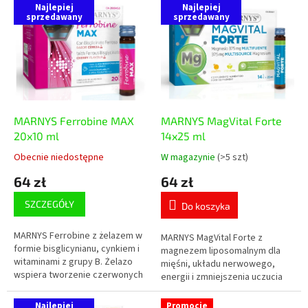
L
Najlepiej
Najlepiej
e
i
sprzedawany
sprzedawany
p
s
r
t
o
a
d
p
u
r
k
o
t
d
MARNYS Ferrobine MAX
MARNYS MagVital Forte
ó
u
20x10 ml
14x25 ml
w
k
Obecnie niedostępne
W magazynie
(>5 szt)
Średnia
Średnia
t
ocena
ocena
64 zł
64 zł
ó
produktu
produktu
w
wynosi
wynosi
SZCZEGÓŁY
Do koszyka
5,0
5,0
na
na
MARNYS Ferrobine z żelazem w
5
5
MARNYS MagVital Forte z
formie bisglicynianu, cynkiem i
gwiazdek.
gwiazdek.
magnezem liposomalnym dla
witaminami z grupy B. Żelazo
mięśni, układu nerwowego,
wspiera tworzenie czerwonych
energii i zmniejszenia uczucia
krwinek, transport tlenu i
zmęczenia. Zawiera magnez z
zmniejszenie uczucia
trzech źródeł – cytrynian,
Najlepiej
Promocje