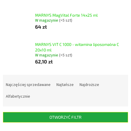
MARNYS MagVital Forte 14x25 ml
W magazynie
(>5 szt)
64 zł
MARNYS VIT C 1000 - witamina liposomalna C
20x10 ml
W magazynie
(>5 szt)
62,10 zł
S
o
Najczęściej sprzedawane
Najtańsze
Najdroższe
r
t
Alfabetycznie
o
w
a
OTWORZYĆ FILTR
n
i