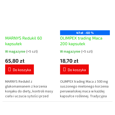
47 zł
–60 %
MARNYS Redukil 60
OLIMPEX trading Маca
kapsułek
200 kapsułek
W magazynie
(>5 szt)
W magazynie
(>5 szt)
Średnia
Średnia
ocena
ocena
65,80 zł
18,70 zł
produktu
produktu
wynosi
wynosi
Do koszyka
Do koszyka
5,0
5,0
na
na
5
5
MARNYS Redukil z
OLIMPEX trading Maca z 500 mg
gwiazdek.
gwiazdek.
glukomannanem z korzenia
suszonego mielonego korzenia
konjaku do diety, kontroli masy
peruwiańskiej maca w każdej
ciała i uczucia sytości przed
kapsułce roślinnej. Tradycyjna
posiłkiem. Dzienna porcja
roślina z peruwiańskich Andów
zawiera 3 g glukomannanu,
dla witalności, energii oraz...
który pomaga w...