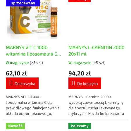
zmęczenia...
sprzedawany
siarczan i...
MARNYS VIT C 1000 -
MARNYS L-CARNITIN 2000
witamina liposomalna C
20x11 ml
20x10 ml
W magazynie
(>5 szt)
W magazynie
(>5 szt)
Średnia
Średnia
ocena
ocena
62,10 zł
94,20 zł
produktu
produktu
wynosi
wynosi
Do koszyka
Do koszyka
5,0
5,0
na
na
5
5
MARNYS VIT C 1000 –
MARNYS L-Carnitin 2000 z
gwiazdek.
gwiazdek.
liposomalna witamina C dla
wysoką zawartością L-karnityny
prawidłowego funkcjonowania
dla sportu, ruchu i aktywnego
układu odpornościowego,
stylu życia. Każda fiolka zawiera
zmniejszenia uczucia zmęczenia
2 000 mg L-karnityny w
i ochrony komórek przed
praktycznej formie płynnej o
Nowość
Polecamy
stresem oksydacyjnym....
smaku...