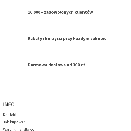
n
t
10 000+ zadowolonych klientów
r
o
l
k
i
Rabaty i korzyści przy każdym zakupie
l
i
s
t
y
Darmowa dostawa od 300 zł
S
t
o
p
INFO
k
Kontakt
a
Jak kupować
Warunki handlowe