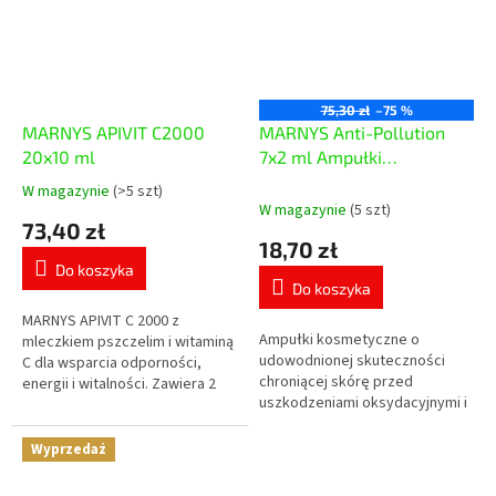
75,30 zł
–75 %
MARNYS APIVIT C2000
MARNYS Anti-Pollution
20x10 ml
7x2 ml Ampułki
kosmetyczne
W magazynie
(>5 szt)
Średnia
W magazynie
(5 szt)
ocena
73,40 zł
produktu
18,70 zł
wynosi
Do koszyka
5,0
Do koszyka
na
5
MARNYS APIVIT C 2000 z
Ampułki kosmetyczne o
gwiazdek.
mleczkiem pszczelim i witaminą
udowodnionej skuteczności
C dla wsparcia odporności,
chroniącej skórę przed
energii i witalności. Zawiera 2
uszkodzeniami oksydacyjnymi i
000 mg mleczka pszczelego w
fotostarzeniem wywołanymi
praktycznej formie płynnej o
zanieczyszczeniami
smaku...
Wyprzedaż
środowiska, niebieskim
światłem...