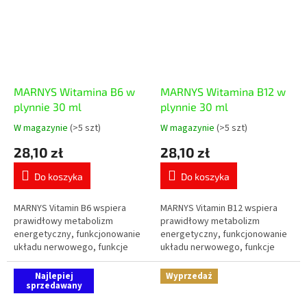
MARNYS Witamina B6 w
MARNYS Witamina B12 w
plynnie 30 ml
plynnie 30 ml
W magazynie
(>5 szt)
W magazynie
(>5 szt)
Średnia
Średnia
ocena
ocena
28,10 zł
28,10 zł
produktu
produktu
wynosi
wynosi
Do koszyka
Do koszyka
5,0
5,0
na
na
5
5
MARNYS Vitamin B6 wspiera
MARNYS Vitamin B12 wspiera
gwiazdek.
gwiazdek.
prawidłowy metabolizm
prawidłowy metabolizm
energetyczny, funkcjonowanie
energetyczny, funkcjonowanie
układu nerwowego, funkcje
układu nerwowego, funkcje
psychologiczne,
psychologiczne, tworzenie
funkcjonowanie układu
czerwonych krwinek oraz
Najlepiej
Wyprzedaż
odpornościowego oraz
sprzedawany
funkcjonowanie układu...
regulację...