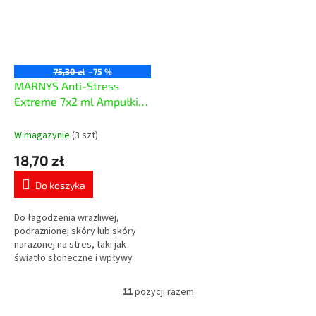
75,30 zł
–75 %
MARNYS Anti-Stress
Extreme 7x2 ml Ampułki
kosmetyczne
W magazynie
(3 szt)
18,70 zł
Do koszyka
Do łagodzenia wrażliwej,
podrażnionej skóry lub skóry
narażonej na stres, taki jak
światło słoneczne i wpływy
chemiczne. Idealny dla
zmęczonej i zaczerwienionej
11
pozycji razem
K
skóry.
o