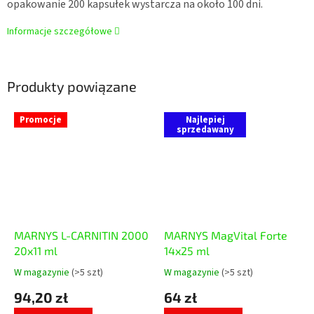
opakowanie 200 kapsułek wystarcza na około 100 dni.
Informacje szczegółowe
Produkty powiązane
Promocje
Najlepiej
sprzedawany
MARNYS L-CARNITIN 2000
MARNYS MagVital Forte
20x11 ml
14x25 ml
W magazynie
(>5 szt)
W magazynie
(>5 szt)
Średnia
Średnia
ocena
ocena
94,20 zł
64 zł
produktu
produktu