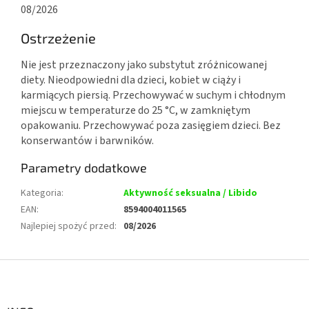
08/2026
Ostrzeżenie
Nie jest przeznaczony jako substytut zróżnicowanej
diety. Nieodpowiedni dla dzieci, kobiet w ciąży i
karmiących piersią. Przechowywać w suchym i chłodnym
miejscu w temperaturze do 25 °C, w zamkniętym
opakowaniu. Przechowywać poza zasięgiem dzieci. Bez
konserwantów i barwników.
Parametry dodatkowe
Kategoria
:
Aktywność seksualna / Libido
EAN
:
8594004011565
Najlepiej spożyć przed
:
08/2026
S
t
o