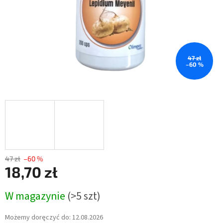
47 zł
–60 %
47 zł
–60 %
18,70 zł
Cena
W magazynie
(>5 szt)
jednostkowa:
Możemy doręczyć do:
12.08.2026