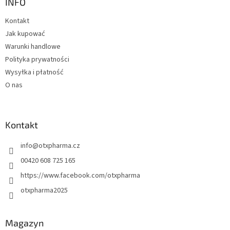
p
INFO
k
Kontakt
a
Jak kupować
Warunki handlowe
Polityka prywatności
Wysyłka i płatność
O nas
Kontakt
info
@
otxpharma.cz
00420 608 725 165
https://www.facebook.com/otxpharma
otxpharma2025
Magazyn