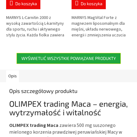
wynosi
wynosi
Do koszyka
Do koszyka
5,0
5,0
na
na
5
5
MARNYS L-Carnitin 2000 z
MARNYS MagVital Forte z
gwiazdek.
gwiazdek.
wysoką zawartością L-karnityny
magnezem liposomalnym dla
dla sportu, ruchu i aktywnego
mięśni, układu nerwowego,
stylu życia. Każda fiolka zawiera
energii i zmniejszenia uczucia
2 000 mg L-karnityny w
zmęczenia. Zawiera magnez z
praktycznej formie płynnej o
trzech źródeł – cytrynian,
smaku...
siarczan i...
WYŚWIETLIĆ WSZYSTKIE POWIĄZANE PRODUKTY
Opis
Opis szczegółowy produktu
OLIMPEX trading Maca – energia,
wytrzymałość i witalność
OLIMPEX trading Maca
zawiera 500 mg suszonego
mielonego korzenia prawdziwej peruwiańskiej Macy w