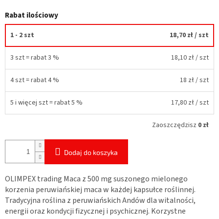
Rabat ilościowy
1 - 2 szt
18,70 zł
/ szt
3 szt = rabat 3 %
18,10 zł
/ szt
4 szt = rabat 4 %
18 zł
/ szt
5 i więcej szt = rabat 5 %
17,80 zł
/ szt
Zaoszczędzisz
0 zł
Dodaj do koszyka
OLIMPEX trading Maca z 500 mg suszonego mielonego
korzenia peruwiańskiej maca w każdej kapsułce roślinnej.
Tradycyjna roślina z peruwiańskich Andów dla witalności,
energii oraz kondycji fizycznej i psychicznej. Korzystne