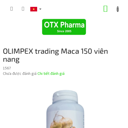
Chuyển
GIỎ
qua
phần
HÀNG
nội
dung
OLIMPEX trading Маcа 150 viên
nang
1567
Đánh
Chưa được đánh giá
Chi tiết đánh giá
giá
trung
bình
của
sản
phẩm
là
0,0
trên
5