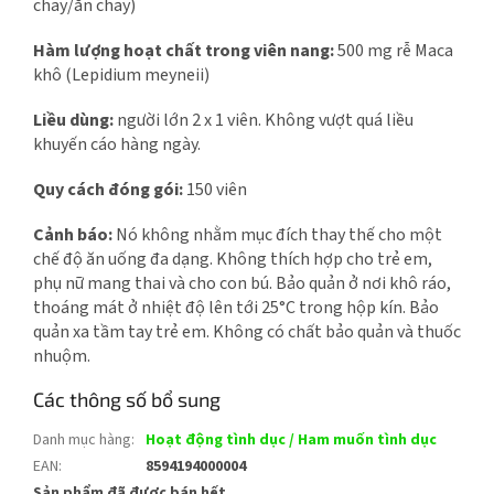
chay/ăn chay)
Hàm lượng hoạt chất trong viên nang:
500 mg rễ Маcа
khô (Lepidium meyneii)
Liều dùng:
người lớn 2 x 1 viên. Không vượt quá liều
khuyến cáo hàng ngày.
Quy cách đóng gói:
150 viên
Cảnh báo:
Nó không nhằm mục đích thay thế cho một
chế độ ăn uống đa dạng. Không thích hợp cho trẻ em,
phụ nữ mang thai và cho con bú. Bảo quản ở nơi khô ráo,
thoáng mát ở nhiệt độ lên tới 25°C trong hộp kín. Bảo
quản xa tầm tay trẻ em. Không có chất bảo quản và thuốc
nhuộm.
Các thông số bổ sung
Danh mục hàng
:
Hoạt động tình dục / Ham muốn tình dục
EAN
:
8594194000004
Sản phẩm đã được bán hết…