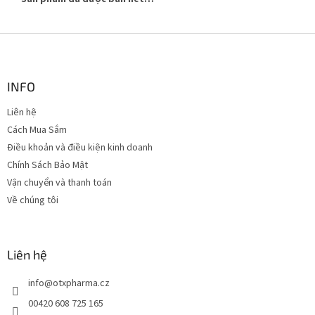
C
h
â
n
INFO
t
Liên hệ
r
Cách Mua Sắm
a
n
Điều khoản và điều kiện kinh doanh
g
Chính Sách Bảo Mật
Vận chuyển và thanh toán
Về chúng tôi
Liên hệ
info
@
otxpharma.cz
00420 608 725 165