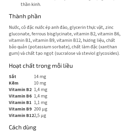
thần kinh.
Thành phần
Nước, cô đặc nước ép anh đào, glycerin thực vật, zinc
gluconate, ferrous bisglycinate, vitamin B2, vitamin B6,
vitamin B1, vitamin B9, vitamin B12, hương liệu, chất
bảo quản (potassium sorbate), chất làm đặc (xanthan
gum) và chất tạo ngọt (sucralose và steviol glycosides).
Hoạt chất trong mỗi liều
Sắt
14 mg
Kẽm
10 mg
Vitamin B2
1,4 mg
Vitamin B6
1,4 mg
Vitamin B1
1,1 mg
Vitamin B9
200 μg
Vitamin B12
2,5 μg
Cách dùng