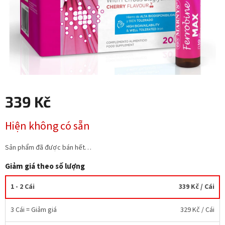
339 Kč
Giá
Hiện không có sẵn
đo
lường:
Sản phẩm đã được bán hết…
Giảm giá theo số lượng
1 - 2 Cái
339 Kč
/ Cái
3 Cái = Giảm giá
329 Kč
/ Cái