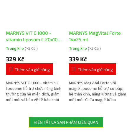
MARNYS VIT C 1000 -
MARNYS MagVital Forte
vitamin liposom C 20x10
14x25 ml
ml
Trong kho
(>5 Cái)
Trong kho
(>5 Cái)
Đánh
Đánh
giá
giá
329 Kč
339 Kč
trung
trung
bình
bình
Thêm vào giỏ hàng
Thêm vào giỏ hàng
của
của
sản
sản
phẩm
phẩm
MARNYS VIT C 1000 – vitamin C
MARNYS MagVital Forte với
là
là
liposome hỗ trợ chức năng bình
magiê liposome hỗ trợ cơ bắp,
5,0
5,0
thường của hệ miễn dịch, giảm
hệ thần kinh, năng lượng và giảm
trên
trên
mệt mỏi và bảo vệ tế bào khỏi
mệt mỏi. Chứa magiê từ ba
5
5
stress oxy hóa. Mỗi ống chứa
nguồn – magnesium citrate,
sao.
sao.
1.000 mg vitamin C liposome.
magnesium sulphate và
magnesium...
HIỆN TẤT CẢ SẢN PHẨM LIÊN QUAN