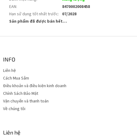
EAN
:
8470002008458
Hạn sử dụng tốt nhất trước
:
07/2028
Sản phẩm đã được bán hết…
C
h
â
n
INFO
t
Liên hệ
r
Cách Mua Sắm
a
n
Điều khoản và điều kiện kinh doanh
g
Chính Sách Bảo Mật
Vận chuyển và thanh toán
Về chúng tôi
Liên hệ