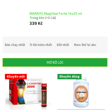
MARNYS MagVital Forte 14x25 ml
Trong kho
(>5 Cái)
339 Kč
P
h
Bán chạy nhất
Ít tốn kém nhất
Đắt nhất
theo thứ tự abc
â
n
l
MỞ BỘ LỌC
o
ạ
D
i
Khuyến mãi
Khuyên dùng
a
s
n
ả
h
n
s
p
á
h
c
ẩ