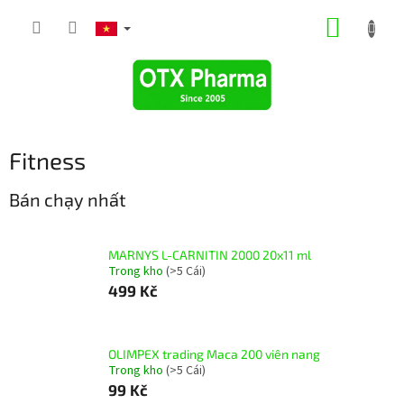
Chuyển
GIỎ
qua
phần
HÀNG
nội
dung
Fitness
Bán chạy nhất
MARNYS L-CARNITIN 2000 20x11 ml
Trong kho
(>5 Cái)
499 Kč
OLIMPEX trading Маcа 200 viên nang
Trong kho
(>5 Cái)
99 Kč