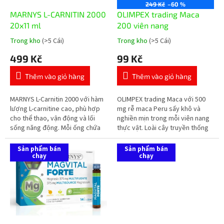
h
249 Kč
–60 %
m
s
MARNYS L-CARNITIN 2000
OLIMPEX trading Маcа
ả
20x11 ml
200 viên nang
n
Trong kho
(>5 Cái)
Trong kho
(>5 Cái)
Đánh
Đánh
p
giá
giá
499 Kč
99 Kč
h
trung
trung
ẩ
bình
bình
Thêm vào giỏ hàng
Thêm vào giỏ hàng
m
của
của
sản
sản
phẩm
phẩm
MARNYS L-Carnitin 2000 với hàm
OLIMPEX trading Maca với 500
là
là
lượng L-carnitine cao, phù hợp
mg rễ maca Peru sấy khô và
5,0
5,0
cho thể thao, vận động và lối
nghiền mịn trong mỗi viên nang
trên
trên
sống năng động. Mỗi ống chứa
thực vật. Loài cây truyền thống
5
5
2.000 mg L-carnitine ở dạng lỏng
từ dãy Andes của Peru, phù hợp
sao.
sao.
tiện dụng với hương cam.
cho sức sống, năng lượng,...
Sản phẩm bán
Sản phẩm bán
chạy
chạy