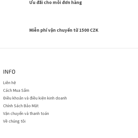
c
Ưu đãi cho mỗi đơn hàng
á
c
t
ù
y
Miễn phí vận chuyển từ 1500 CZK
c
h
ỉ
C
n
h
h
â
n
INFO
t
Liên hệ
r
Cách Mua Sắm
a
n
Điều khoản và điều kiện kinh doanh
g
Chính Sách Bảo Mật
Vận chuyển và thanh toán
Về chúng tôi