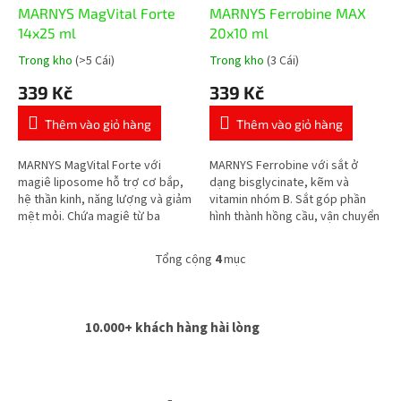
MARNYS MagVital Forte
MARNYS Ferrobine MAX
14x25 ml
20x10 ml
Trong kho
(>5 Cái)
Trong kho
(3 Cái)
Đánh
Đánh
giá
giá
339 Kč
339 Kč
trung
trung
bình
bình
Thêm vào giỏ hàng
Thêm vào giỏ hàng
của
của
sản
sản
phẩm
phẩm
MARNYS MagVital Forte với
MARNYS Ferrobine với sắt ở
là
là
magiê liposome hỗ trợ cơ bắp,
dạng bisglycinate, kẽm và
5,0
5,0
hệ thần kinh, năng lượng và giảm
vitamin nhóm B. Sắt góp phần
trên
trên
mệt mỏi. Chứa magiê từ ba
hình thành hồng cầu, vận chuyển
5
5
nguồn – magnesium citrate,
oxy và giảm mệt mỏi, trong các
sao.
sao.
magnesium sulphate và
ống tiện dụng hương anh đào....
Tổng cộng
4
mục
D
magnesium...
a
n
h
10.000+ khách hàng hài lòng
s
á
c
h