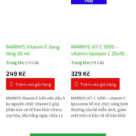
chạy
MARNYS Vitamin E dạng
MARNYS VIT C 1000 -
lỏng 30 ml
vitamin liposom C 20x10
ml
Trong kho
(>5 Cái)
Trong kho
(>5 Cái)
Đánh
Đánh
giá
giá
249 Kč
329 Kč
trung
trung
bình
bình
Thêm vào giỏ hàng
Thêm vào giỏ hàng
của
của
sản
sản
phẩm
phẩm
MARNYS Vitamin E trên nền dầu ô
MARNYS VIT C 1000 – vitamin C
là
là
liu nguyên chất. Vitamin E góp
liposome hỗ trợ chức năng bình
5,0
5,0
phần bảo vệ tế bào khỏi stress
thường của hệ miễn dịch, giảm
trên
trên
oxy hóa, liều hằng ngày chứa 12
mệt mỏi và bảo vệ tế bào khỏi
5
5
mg vitamin E.
stress oxy hóa. Mỗi ống chứa
sao.
sao.
1.000 mg vitamin C liposome.