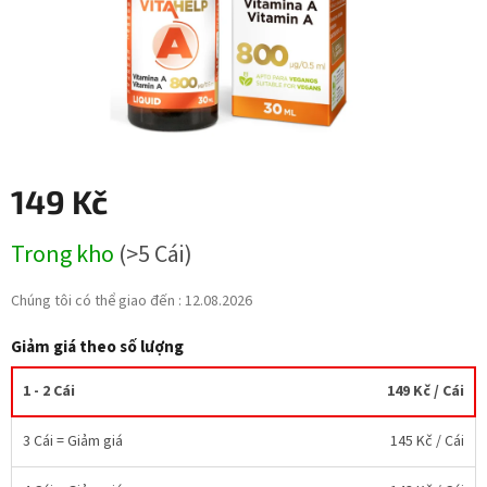
149 Kč
Giá
Trong kho
(>5 Cái)
đo
lường:
Chúng tôi có thể giao đến :
12.08.2026
Giảm giá theo số lượng
1 - 2 Cái
149 Kč
/ Cái
3 Cái = Giảm giá
145 Kč
/ Cái