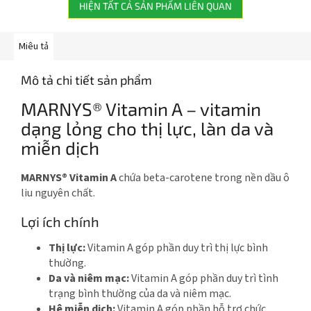
HIỆN TẤT CẢ SẢN PHẨM LIÊN QUAN
Miêu tả
Mô tả chi tiết sản phẩm
MARNYS® Vitamin A – vitamin
dạng lỏng cho thị lực, làn da và
miễn dịch
MARNYS® Vitamin A
chứa beta-carotene trong nền dầu ô
liu nguyên chất.
Lợi ích chính
Thị lực:
Vitamin A góp phần duy trì thị lực bình
thường.
Da và niêm mạc:
Vitamin A góp phần duy trì tình
trạng bình thường của da và niêm mạc.
Hệ miễn dịch:
Vitamin A góp phần hỗ trợ chức