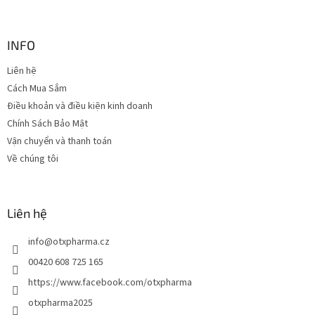
h
â
n
INFO
t
Liên hệ
r
Cách Mua Sắm
a
n
Điều khoản và điều kiện kinh doanh
g
Chính Sách Bảo Mật
Vận chuyển và thanh toán
Về chúng tôi
Liên hệ
info
@
otxpharma.cz
00420 608 725 165
https://www.facebook.com/otxpharma
otxpharma2025