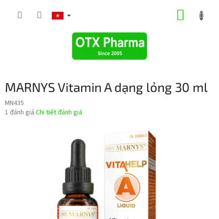
Chuyển
GIỎ
qua
phần
HÀNG
nội
dung
MARNYS Vitamin A dạng lỏng 30 ml
MN435
Đánh
1 đánh giá
Chi tiết đánh giá
giá
trung
bình
của
sản
phẩm
là
5,0
trên
5
sao.