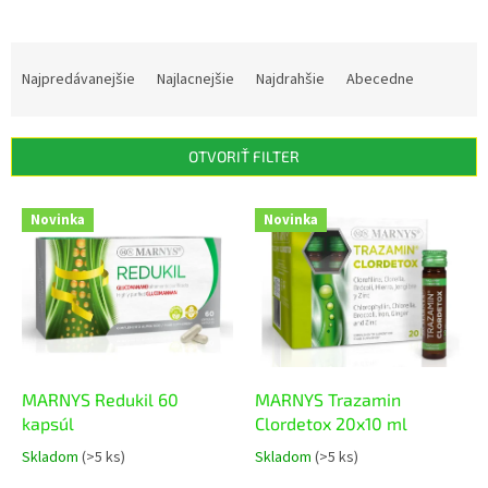
R
a
Najpredávanejšie
Najlacnejšie
Najdrahšie
Abecedne
d
e
n
OTVORIŤ FILTER
i
e
V
p
Novinka
Novinka
ý
r
p
o
i
d
s
u
p
k
r
t
o
o
d
MARNYS Redukil 60
MARNYS Trazamin
v
u
kapsúl
Clordetox 20x10 ml
k
Skladom
(>5 ks)
Skladom
(>5 ks)
Priemerné
Priemerné
t
hodnotenie
hodnotenie