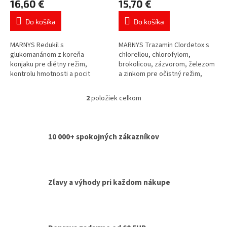
16,60 €
15,70 €
o
produktu
produktu
v
je
je
Do košíka
Do košíka
5,0
5,0
z
z
5
5
MARNYS Redukil s
MARNYS Trazamin Clordetox s
hviezdičiek.
hviezdičiek.
glukomanánom z koreňa
chlorellou, chlorofylom,
konjaku pre diétny režim,
brokolicou, zázvorom, železom
kontrolu hmotnosti a pocit
a zinkom pre očistný režim,
sýtosti pred jedlom. Denná
energiu a obdobie únavy alebo
dávka obsahuje 3 g
zvýšenej záťaže. Praktická
2
položiek celkom
O
glukomanánu, ktorý prispieva k
tekutá...
v
zníženiu...
l
á
10 000+ spokojných zákazníkov
d
a
c
i
e
Zľavy a výhody pri každom nákupe
p
r
v
k