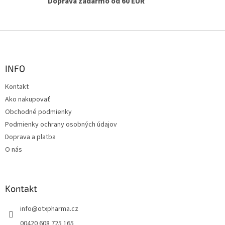
y
Doprava zadarmo od 60 EUR
v
ý
p
Z
i
á
s
p
u
ä
INFO
t
Kontakt
i
Ako nakupovať
e
Obchodné podmienky
Podmienky ochrany osobných údajov
Doprava a platba
O nás
Kontakt
info
@
otxpharma.cz
00420 608 725 165