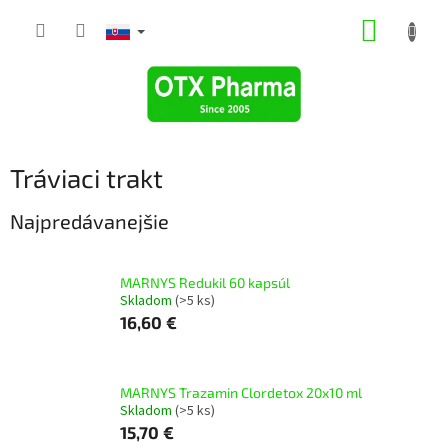
Prejsť
NÁKUP
na
obsah
KOŠÍK
Tráviaci trakt
Najpredávanejšie
MARNYS Redukil 60 kapsúl
Skladom
(>5 ks)
16,60 €
MARNYS Trazamin Clordetox 20x10 ml
Skladom
(>5 ks)
15,70 €