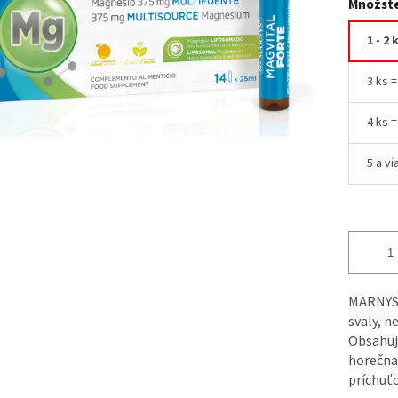
Množste
1 - 2 
3 ks 
4 ks 
5 a vi
MARNYS 
svaly, n
Obsahuje
horečna
príchuťo