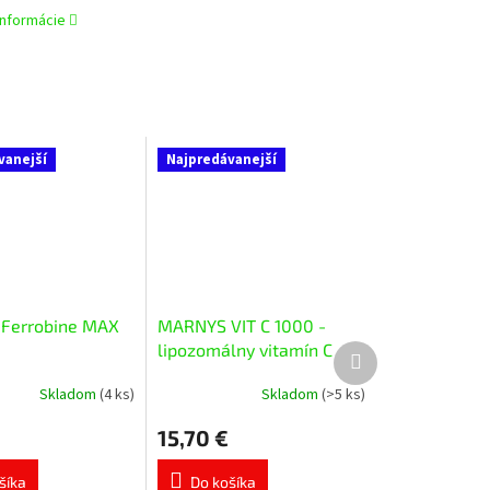
informácie
vanejší
Najpredávanejší
Ferrobine MAX
MARNYS VIT C 1000 -
lipozomálny vitamín C
Ďalší
produkt
20x10 ml
Skladom
(4 ks)
Skladom
(>5 ks)
Priemerné
e
hodnotenie
15,70 €
produktu
je
5,0
šíka
Do košíka