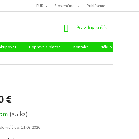
EUR
Slovenčina
IENKY OCHRANY OSOBNÝCH ÚDAJOV
DOPRAVA A PLATBA
Prihlásenie
O NÁS
NÁKUPNÝ
Prázdny košík
KOŠÍK
akupovať
Doprava a platba
Kontakt
Nákup na firmu
0 €
ová
dom
(>5 ks)
oručiť do:
11.08.2026