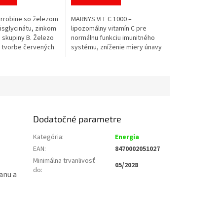
z
5
rrobine so železom
MARNYS VIT C 1000 –
.
hviezdičiek.
isglycinátu, zinkom
lipozomálny vitamín C pre
 skupiny B. Železo
normálnu funkciu imunitného
k tvorbe červených
systému, zníženie miery únavy
renosu kyslíka a
a ochranu buniek pred
ery únavy v...
oxidačným stresom. Každá
fľaštička obsahuje 1 000...
Dodatočné parametre
Kategória
:
Energia
EAN
:
8470002051027
Minimálna trvanlivosť
05/2028
do
:
ranu a