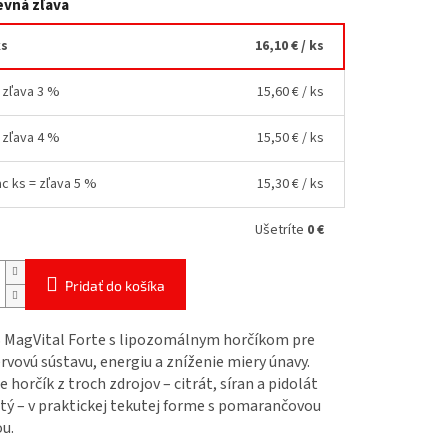
vná zľava
ks
16,10 €
/ ks
= zľava 3 %
15,60 €
/ ks
= zľava 4 %
15,50 €
/ ks
ac ks = zľava 5 %
15,30 €
/ ks
Ušetríte
0 €
Pridať do košíka
MagVital Forte s lipozomálnym horčíkom pre
ervovú sústavu, energiu a zníženie miery únavy.
 horčík z troch zdrojov – citrát, síran a pidolát
tý – v praktickej tekutej forme s pomarančovou
u.