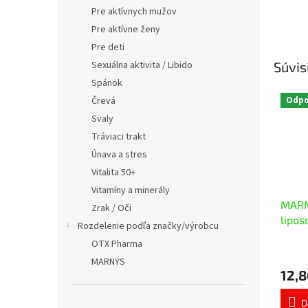
Pre aktívnych mužov
Pre aktívne ženy
Pre deti
Súvis
Sexuálna aktivita / Libido
Spánok
Odp
Črevá
Svaly
Tráviaci trakt
Únava a stres
Vitalita 50+
Vitamíny a minerály
MARN
Zrak / Oči
lipos
Rozdelenie podľa značky/výrobcu
30 m
OTX Pharma
Priem
MARNYS
hodno
12,8
produ
je
5,0
D