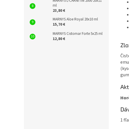
MARNYS L-CARNITIN 2000 20x11
ml
23,80 €
MARNYS Aloe Royal 20x10 ml
15,70 €
MARNYS Cistomar Forte 5x25 ml
12,80 €
Zlo
Čist
emul
(kys
guma
Akt
Hor
Dá
1 fľ