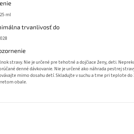
enie
 25 ml
imálna trvanlivosť do
2028
ozornenie
nok stravy. Nie je určené pre tehotné a dojčiace ženy, deti. Neprek
rúčané denné dávkovanie. Nie je určené ako náhrada pestrej stravy
vávajte mimo dosahu detí. Skladujte v suchu a tme pri teplote do 
retom obale.