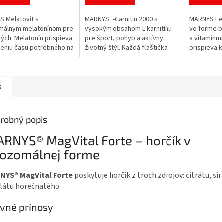
z
z
5
5
 Melatovit s
MARNYS L-Carnitin 2000 s
MARNYS Fe
ičiek.
hviezdičiek.
hviezdičiek
omálnym melatonínom pre
vysokým obsahom L-karnitínu
vo forme b
ých. Melatonín prispieva
pre šport, pohyb a aktívny
a vitamínmi
teniu času potrebného na
životný štýl. Každá fľaštička
prispieva 
anie, denná dávka
obsahuje 2 000 mg L-karnitínu v
krviniek, p
je 1 mg melatonínu.
praktickej tekutej forme s...
zníženiu mi
s
robný popis
RNYS® MagVital Forte – horčík v
pozomálnej forme
NYS® MagVital Forte
poskytuje horčík z troch zdrojov: citrátu, sí
látu horečnatého.
vné prínosy