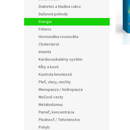
Diabetes a hladina cukru
Duševná pohoda
Energia
Fitness
Hormonálna rovnováha
Cholesterol
Imunita
Kardiovaskulárny systém
Kĺby a kosti
Kontrola hmotnosti
Pleť, vlasy, nechty
Menopauza / Andropauza
Močové cesty
Metabolizmus
Pamäť, koncentrácia
Plodnosť / Tehotenstvo
Pohyb