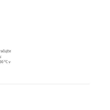
račujte
.
30 °C v