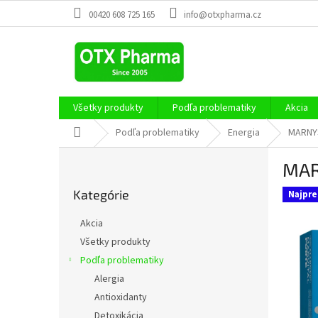
Prejsť
00420 608 725 165
info@otxpharma.cz
na
obsah
Všetky produkty
Podľa problematiky
Akcia
Domov
Podľa problematiky
Energia
MARNYS
B
MAR
o
Preskočiť
č
Kategórie
kategórie
Najpre
n
ý
Akcia
p
Všetky produkty
a
Podľa problematiky
n
e
Alergia
l
Antioxidanty
Detoxikácia