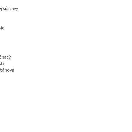
j sústavy.
šie
čnatý,
sti
ntánová