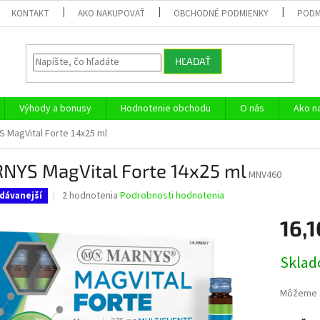
KONTAKT
AKO NAKUPOVAŤ
OBCHODNÉ PODMIENKY
PODM
HĽADAŤ
Výhody a bonusy
Hodnotenie obchodu
O nás
Ako n
 MagVital Forte 14x25 ml
NYS MagVital Forte 14x25 ml
MNV460
Priemerné
2 hodnotenia
Podrobnosti hodnotenia
dávanejší
hodnotenie
produktu
16,1
je
5,0
Jednotk
Skla
z
cena:
5
hviezdičiek.
Môžeme d