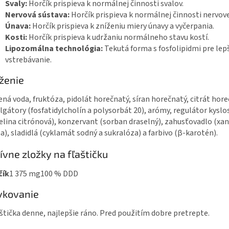
Svaly:
Horčík prispieva k normálnej činnosti svalov.
Nervová sústava:
Horčík prispieva k normálnej činnosti nervove
Únava:
Horčík prispieva k zníženiu miery únavy a vyčerpania.
Kosti:
Horčík prispieva k udržaniu normálneho stavu kostí.
Lipozomálna technológia:
Tekutá forma s fosfolipidmi pre lep
vstrebávanie.
ženie
ená voda, fruktóza, pidolát horečnatý, síran horečnatý, citrát hore
gátory (fosfatidylcholín a polysorbát 20), arómy, regulátor kyslo
elina citrónová), konzervant (sorban draselný), zahusťovadlo (xa
), sladidlá (cyklamát sodný a sukralóza) a farbivo (β-karotén).
ívne zložky na fľaštičku
čík
1 375 mg
100 % DDD
vkovanie
aštička denne, najlepšie ráno. Pred použitím dobre pretrepte.