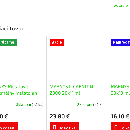
Detailné 
iaci tovar
orúčame
Akcie
Najpredá
YS Melatovit
MARNYS L-CARNITIN
MARNYS 
omálny melatonín
2000 20x11 ml
20x10 ml
l
Skladom
(>5 ks)
Skladom
(>5 ks)
erné
Priemerné
Priemerné
tenie
hodnotenie
hodnoteni
0 €
23,80 €
16,10 €
ktu
produktu
produktu
je
je
5,0
5,0
o košíka
Do košíka
Do ko