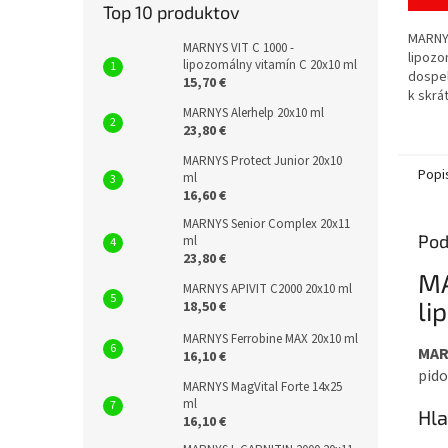
z
Top 10 produktov
5
MARNYS
hviezd
MARNYS VIT C 1000 -
lipoz
lipozomálny vitamín C 20x10 ml
dospel
15,70 €
k skrá
MARNYS Alerhelp 20x10 ml
zaspáv
23,80 €
obsahu
MARNYS Protect Junior 20x10
Popi
ml
16,60 €
MARNYS Senior Complex 20x11
Pod
ml
23,80 €
MA
MARNYS APIVIT C2000 20x10 ml
li
18,50 €
MARNYS Ferrobine MAX 20x10 ml
MAR
16,10 €
pido
MARNYS MagVital Forte 14x25
ml
Hla
16,10 €