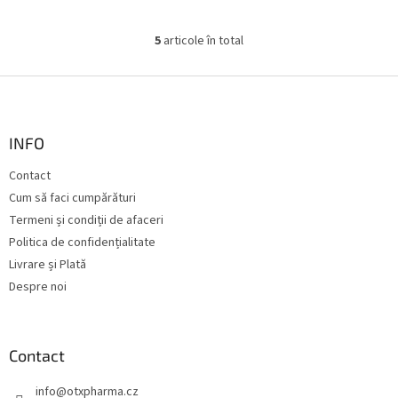
5
articole în total
C
o
n
S
t
u
r
b
o
s
INFO
l
o
u
Contact
l
l
Cum să faci cumpărături
l
i
Termeni și condiții de afaceri
s
Politica de confidențialitate
t
Livrare și Plată
ă
r
Despre noi
i
l
o
r
Contact
info
@
otxpharma.cz