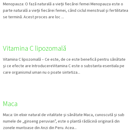
Menopauza: O fază naturală a vieții fiecărei femei Menopauza este o
parte naturală a vieții fiecărei femei, când ciclul menstrual și fertilitatea
se termină. Acest proces are loc ...
Vitamina C lipozomală
Vitamina C lipozomală – Ce este, de ce este benefică pentru sănătate
și ce efecte are IntroducereVitamina C este o substanta esentiala pe
care organismul uman nu o poate sintetiza...
Maca
Maca: Un elixir natural de vitalitate și sănătate Maca, cunoscută și sub
numele de „ginseng peruvian”, este o plantă rădăcină originară din
zonele muntoase din Anzi din Peru. Acea...