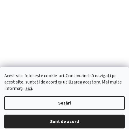
Acest site folosește cookie-uri. Continuând să navigați pe
acest site, sunteți de acord cu utilizarea acestora. Mai multe
informații
aici
.
Setări
Creat de Shoptet
Sunt de acord
Drepturi de autor 2026
OTX Pharma
. Toate drepturile rezervate.