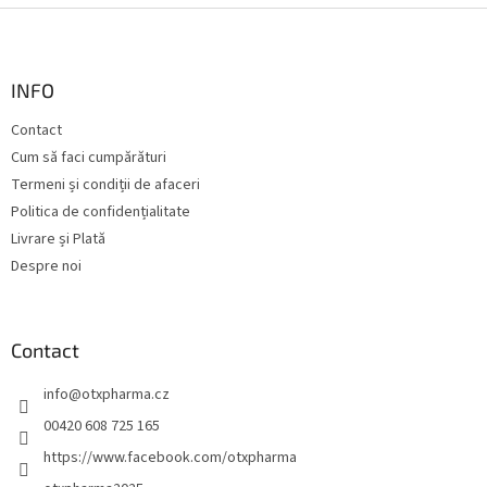
l
S
o
u
r
b
s
INFO
o
Contact
l
Cum să faci cumpărături
Termeni și condiții de afaceri
Politica de confidențialitate
Livrare și Plată
Despre noi
Contact
info
@
otxpharma.cz
00420 608 725 165
https://www.facebook.com/otxpharma