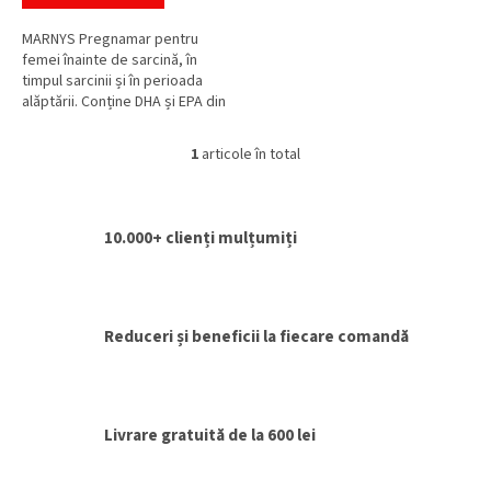
MARNYS Pregnamar pentru
femei înainte de sarcină, în
timpul sarcinii și în perioada
alăptării. Conține DHA și EPA din
ulei de pește, acid folic, iod,
fier, zinc, magneziu și...
1
articole în total
C
o
n
t
10.000+ clienți mulțumiți
r
o
l
u
l
Reduceri și beneficii la fiecare comandă
l
i
s
t
ă
Livrare gratuită de la 600 lei
r
i