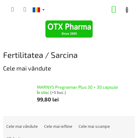
Treci
COŞ
la
conținut
DE
CUMPĂ
Fertilitatea / Sarcina
Cele mai vândute
MARNYS Pregnamar Plus 30 + 30 capsule
În stoc
(>5 buc.)
99,80 lei
S
e
Cele mai vândute
Cele mai ieftine
Cele mai scumpe
l