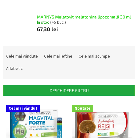
MARNYS Melatovit melatonina lipozomală 30 ml
În stoc
(>5 buc.)
67,30 lei
S
e
Cele mai vândute
Cele mai ieftine
Cele mai scumpe
l
e
Alfabetic
c
t
a
DESCHIDERE FILTRU
r
e
L
Cel mai vândut
Noutate
a
i
p
s
r
t
o
ă
d