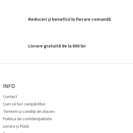
o
l
u
l
Reduceri și beneficii la fiecare comandă
l
i
s
t
ă
Livrare gratuită de la 600 lei
r
i
l
S
o
u
r
b
s
INFO
o
Contact
l
Cum să faci cumpărături
Termeni și condiții de afaceri
Politica de confidențialitate
Livrare și Plată