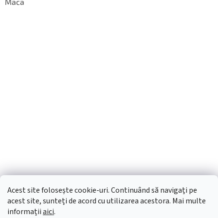
Maca
Acest site folosește cookie-uri. Continuând să navigați pe
acest site, sunteți de acord cu utilizarea acestora. Mai multe
informații
aici
.