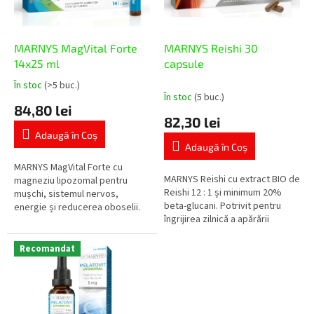
p
u
r
s
o
u
d
MARNYS MagVital Forte
MARNYS Reishi 30
l
u
14x25 ml
capsule
u
s
În stoc
(>5 buc.)
Evaluarea
i
e
În stoc
(5 buc.)
medie
84,80 lei
a
82,30 lei
produsului
Adaugă în Coş
este
Adaugă în Coş
5,0
din
MARNYS MagVital Forte cu
MARNYS Reishi cu extract BIO de
5
magneziu lipozomal pentru
Reishi 12 : 1 și minimum 20%
stele.
mușchi, sistemul nervos,
beta-glucani. Potrivit pentru
energie și reducerea oboselii.
îngrijirea zilnică a apărării
Conține magneziu din trei surse
naturale, vitalității și confortului
– citrat de magneziu, sulfat de...
cardiovascular în...
Recomandat