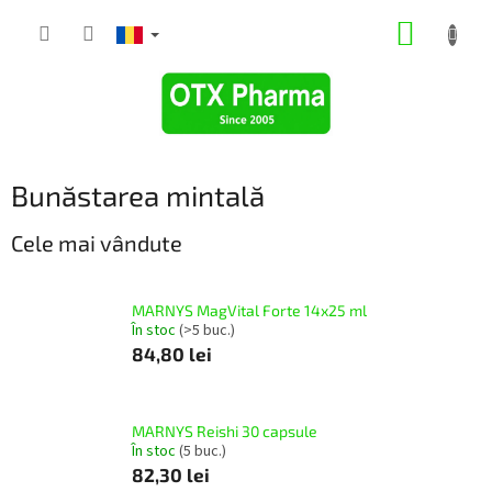
Treci
COŞ
la
conținut
DE
CUMPĂ
Bunăstarea mintală
Cele mai vândute
MARNYS MagVital Forte 14x25 ml
În stoc
(>5 buc.)
84,80 lei
MARNYS Reishi 30 capsule
În stoc
(5 buc.)
82,30 lei