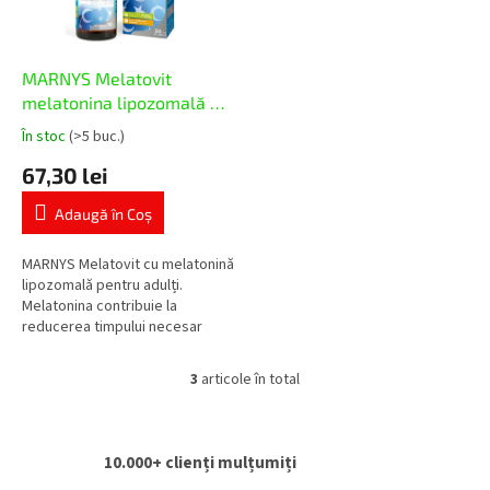
MARNYS Melatovit
melatonina lipozomală 30
ml
În stoc
(>5 buc.)
Evaluarea
medie
67,30 lei
a
produsului
Adaugă în Coş
este
5,0
din
MARNYS Melatovit cu melatonină
5
lipozomală pentru adulți.
stele.
Melatonina contribuie la
reducerea timpului necesar
pentru a adormi, doza zilnică
conține 1 mg de melatonină.
3
articole în total
C
o
n
t
10.000+ clienți mulțumiți
r