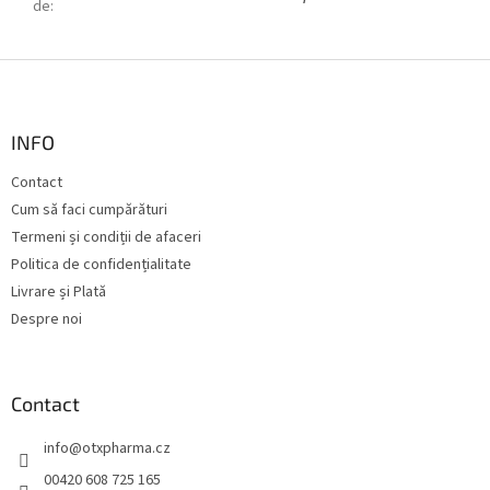
de
:
S
u
b
s
INFO
o
Contact
l
Cum să faci cumpărături
Termeni și condiții de afaceri
Politica de confidențialitate
Livrare și Plată
Despre noi
Contact
info
@
otxpharma.cz
00420 608 725 165