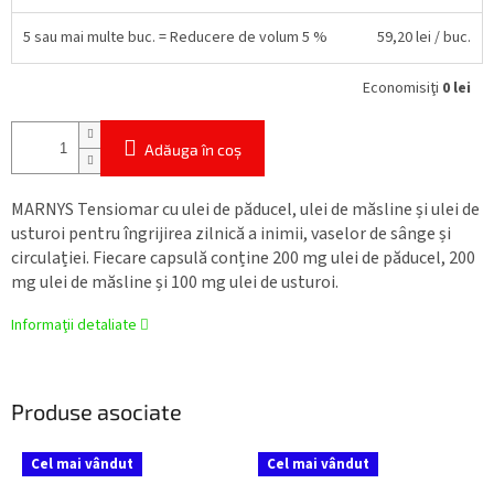
5 sau mai multe buc. = Reducere de volum 5 %
59,20 lei
/ buc.
Economisiţi
0 lei
Adăuga în coş
MARNYS Tensiomar cu ulei de păducel, ulei de măsline și ulei de
usturoi pentru îngrijirea zilnică a inimii, vaselor de sânge și
circulației. Fiecare capsulă conține 200 mg ulei de păducel, 200
mg ulei de măsline și 100 mg ulei de usturoi.
Informaţii detaliate
Produse asociate
Cel mai vândut
Cel mai vândut