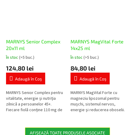
MARNYS Senior Complex
MARNYS MagVital Forte
20x11 ml
14x25 ml
În stoc
(>5 buc.)
În stoc
(>5 buc.)
Evaluarea
Evaluarea
medie
medie
124,80 lei
84,80 lei
a
a
produsului
produsului
Adaugă în Coş
Adaugă în Coş
este
este
5,0
5,0
din
din
MARNYS Senior Complex pentru
MARNYS MagVital Forte cu
5
5
vitalitate, energie și nutriția
magneziu lipozomal pentru
stele.
stele.
zilnică a persoanelor 45+.
mușchi, sistemul nervos,
Fiecare fiolă conține 110 mg de
energie și reducerea oboselii.
coenzima Q10, lăptișor de
Conține magneziu din trei surse
matcă, vitaminele A, C, D, E,...
– citrat de magneziu, sulfat de...
AFIŞEAZĂ TOATE PRODUSELE ASOCIATE