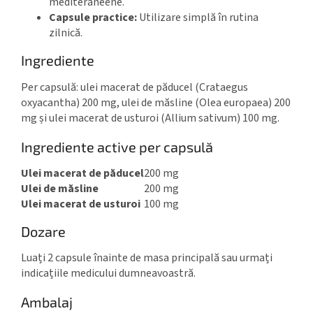
mediteraneene.
Capsule practice:
Utilizare simplă în rutina
zilnică.
Ingrediente
Per capsulă: ulei macerat de păducel (Crataegus
oxyacantha) 200 mg, ulei de măsline (Olea europaea) 200
mg și ulei macerat de usturoi (Allium sativum) 100 mg.
Ingrediente active per capsulă
Ulei macerat de păducel
200 mg
Ulei de măsline
200 mg
Ulei macerat de usturoi
100 mg
Dozare
Luați 2 capsule înainte de masa principală sau urmați
indicațiile medicului dumneavoastră.
Ambalaj