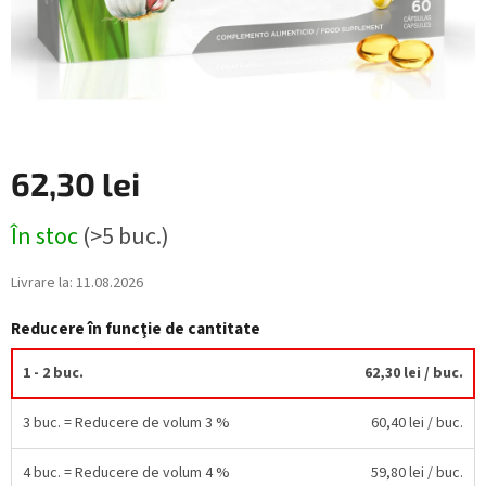
62,30 lei
Evaluare
În stoc
(>5 buc.)
preţ:
Livrare la:
11.08.2026
Reducere în funcţie de cantitate
1 - 2 buc.
62,30 lei
/ buc.
3 buc. = Reducere de volum 3 %
60,40 lei
/ buc.
4 buc. = Reducere de volum 4 %
59,80 lei
/ buc.