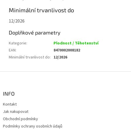
Minimální trvanlivost do
12/2026
Doplňkové parametry
Kategorie
:
Plodnost / Těhotenství
EAN
:
8470002008182
Minimální trvanlivost do
:
12/2026
Z
á
p
a
INFO
t
Kontakt
í
Jak nakupovat
Obchodní podmínky
Podmínky ochrany osobních údajů