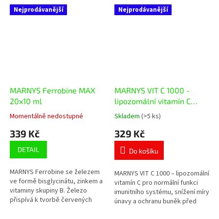
Nejprodávanější
Nejprodávanější
MARNYS Ferrobine MAX
MARNYS VIT C 1000 -
20x10 ml
lipozomální vitamín C
20x10 ml
Momentálně nedostupné
Skladem
(>5 ks)
Průměrné
Průměrné
hodnocení
hodnocení
339 Kč
329 Kč
produktu
produktu
je
je
DETAIL
Do košíku
5,0
5,0
z
z
MARNYS Ferrobine se železem
5
5
MARNYS VIT C 1000 – lipozomální
ve formě bisglycinátu, zinkem a
hvězdiček.
hvězdiček.
vitamín C pro normální funkci
vitaminy skupiny B. Železo
imunitního systému, snížení míry
přispívá k tvorbě červených
únavy a ochranu buněk před
krvinek, přenosu kyslíku a
oxidativním stresem. Každá
snížení míry únavy v