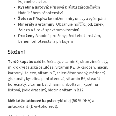
kojeného dítěte.
Kyselina listová:
Přispívá k růstu zárodečných
tkání během těhotenství.
Železo:
Přispívá ke snížení míry únavy a vyčerpání.
Minerály a vitaminy:
Obsahuje hořčík, jód, zinek,
železo a široké spektrum vitaminů.
Pro ženy:
Vhodné pro ženy před těhotenstvím,
během těhotenství a při kojení.
Složení
Tvrdé kapsle:
oxid hořečnatý, vitamin C, síran zinečnatý,
mikrokrystalická celulóza, vitamin K2, β-karoten, niacin,
karbonyl železo, vitamin E, seleničitan sodný, měďnatý
glukonát, kyselina pantotenová, vitamin B6, stearát
hořečnatý, vitamin D3, thiamin, riboflavin, kyselina
listová, jodid draselný, biotin a vitamin B12.
Měkké želatinové kapsle:
rybí olej (50 % DHA) a
antioxidant (D-α-tokoferol).