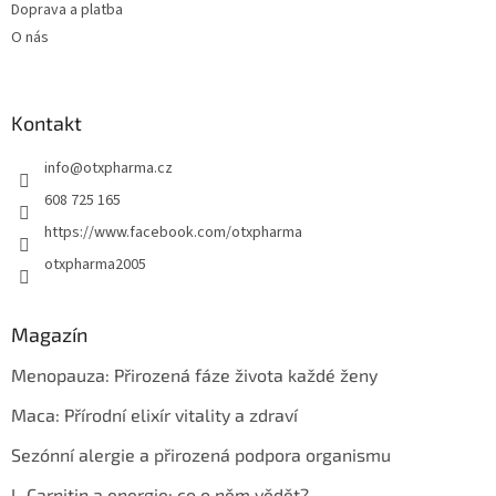
Doprava a platba
O nás
Kontakt
info
@
otxpharma.cz
608 725 165
https://www.facebook.com/otxpharma
otxpharma2005
Magazín
Menopauza: Přirozená fáze života každé ženy
Maca: Přírodní elixír vitality a zdraví
Sezónní alergie a přirozená podpora organismu
L-Carnitin a energie: co o něm vědět?