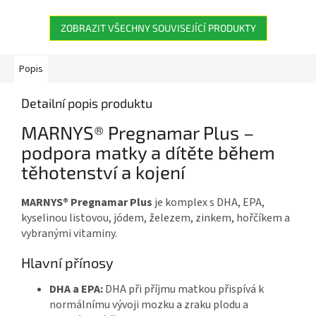
lahvička obsahuje 1 000 mg...
praktických...
ZOBRAZIT VŠECHNY SOUVISEJÍCÍ PRODUKTY
Popis
Detailní popis produktu
MARNYS® Pregnamar Plus –
podpora matky a dítěte během
těhotenství a kojení
MARNYS® Pregnamar Plus
je komplex s DHA, EPA,
kyselinou listovou, jódem, železem, zinkem, hořčíkem a
vybranými vitaminy.
Hlavní přínosy
DHA a EPA:
DHA při příjmu matkou přispívá k
normálnímu vývoji mozku a zraku plodu a