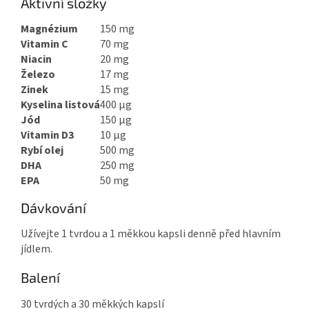
Aktivní složky
Magnézium
150 mg
Vitamin C
70 mg
Niacin
20 mg
Železo
17 mg
Zinek
15 mg
Kyselina listová
400 μg
Jód
150 μg
Vitamin D3
10 μg
Rybí olej
500 mg
DHA
250 mg
EPA
50 mg
Dávkování
Užívejte 1 tvrdou a 1 měkkou kapsli denně před hlavním
jídlem.
Balení
30 tvrdých a 30 měkkých kapslí