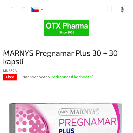
Přejít
NÁKUP
na
obsah
KOŠÍK
MARNYS Pregnamar Plus 30 + 30
kapslí
MN352A
Průměrné
Neohodnoceno
Podrobnosti hodnocení
Akce
hodnocení
produktu
je
0,0
z
5
hvězdiček.