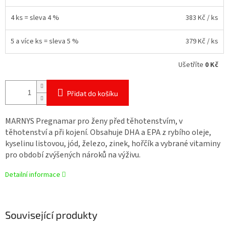
4 ks = sleva 4 %
383 Kč
/ ks
5 a více ks = sleva 5 %
379 Kč
/ ks
Ušetříte
0 Kč
Přidat do košíku
MARNYS Pregnamar pro ženy před těhotenstvím, v
těhotenství a při kojení. Obsahuje DHA a EPA z rybího oleje,
kyselinu listovou, jód, železo, zinek, hořčík a vybrané vitaminy
pro období zvýšených nároků na výživu.
Detailní informace
Související produkty