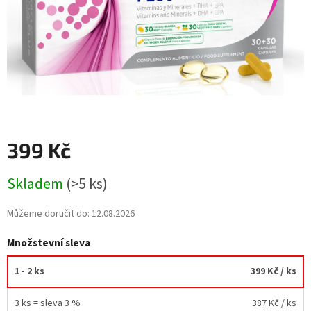
399 Kč
Měrná
Skladem
(>5 ks)
cena:
Můžeme doručit do:
12.08.2026
Množstevní sleva
1 - 2 ks
399 Kč
/ ks
3 ks = sleva 3 %
387 Kč
/ ks