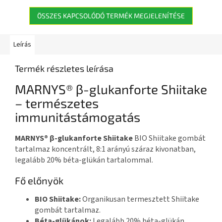
közérzet...
000...
ÖSSZES KAPCSOLÓDÓ TERMÉK MEGJELENÍTÉSE
Leírás
Termék részletes leírása
MARNYS® β-glukanforte Shiitake
– természetes
immunitástámogatás
MARNYS® β-glukanforte Shiitake
BIO Shiitake gombát
tartalmaz koncentrált, 8:1 arányú száraz kivonatban,
legalább 20% béta-glükán tartalommal.
Fő előnyök
BIO Shiitake:
Organikusan termesztett Shiitake
gombát tartalmaz.
Béta-glükánok:
Legalább 20% béta-glükán.