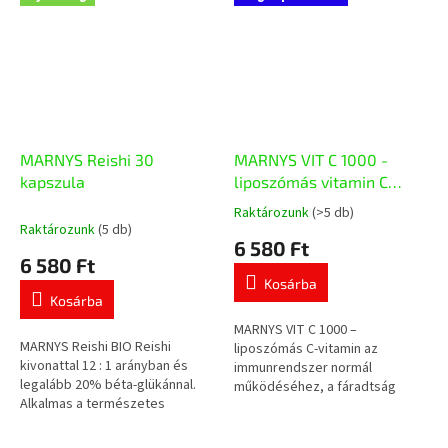
MARNYS Reishi 30
MARNYS VIT C 1000 -
kapszula
liposzómás vitamin C
20x10 ml
Raktározunk
(>5 db)
A
Raktározunk
(5 db)
termék
6 580 Ft
átlagos
6 580 Ft
értékelése
Kosárba
5-
Kosárba
ből
5,0
MARNYS VIT C 1000 –
MARNYS Reishi BIO Reishi
csillag.
liposzómás C-vitamin az
kivonattal 12 : 1 arányban és
immunrendszer normál
legalább 20% béta-glükánnal.
működéséhez, a fáradtság
Alkalmas a természetes
csökkentéséhez és a sejtek
védekezőképesség, a vitalitás
oxidatív stresszel szembeni
és a szív- és érrendszeri jó
védelméhez. Minden ampulla 1