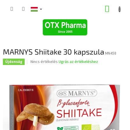
Ugrás
KOSÁR
a
fő
tartalomhoz
MARNYS Shiitake 30 kapszula
MN458
A
Nincs értékelés
Ugrás az értékeléshez
Újdonság
termék
átlagos
értékelése
5-
ből
0,0
csillag.