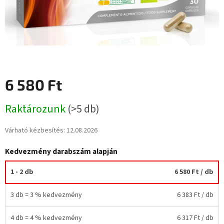
6 580 Ft
Egységár:
Raktározunk
(>5 db)
Várható kézbesítés:
12.08.2026
Kedvezmény darabszám alapján
1 - 2 db
6 580 Ft
/ db
3 db = 3 % kedvezmény
6 383 Ft
/ db
4 db = 4 % kedvezmény
6 317 Ft
/ db