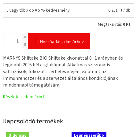
5 vagy több db = 5 % kedvezmény
6 251 Ft
/ db
Megtakarítás
0 Ft
Hozzáadás a kosárhoz
MARNYS Shiitake BIO Shiitake kivonattal 8 : 1 arányban és
legalább 20% béta-glükánnal. Alkalmas szezonális
változások, fokozott terhelés idején, valamint az
immunrendszer és a szervezet általános kondíciójának
mindennapi támogatására.
Részletes információ
Kapcsolódó termékek
Újdonság
Legnépszerűbb