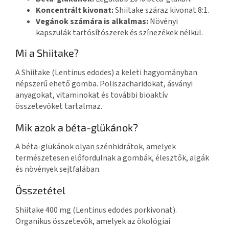
Koncentrált kivonat:
Shiitake száraz kivonat 8:1.
Vegánok számára is alkalmas:
Növényi
kapszulák tartósítószerek és színezékek nélkül.
Mi a Shiitake?
A Shiitake (Lentinus edodes) a keleti hagyományban
népszerű ehető gomba. Poliszacharidokat, ásványi
anyagokat, vitaminokat és további bioaktív
összetevőket tartalmaz.
Mik azok a béta-glükánok?
A béta-glükánok olyan szénhidrátok, amelyek
természetesen előfordulnak a gombák, élesztők, algák
és növények sejtfalában.
Összetétel
Shiitake 400 mg (Lentinus edodes porkivonat).
Organikus összetevők, amelyek az ökológiai