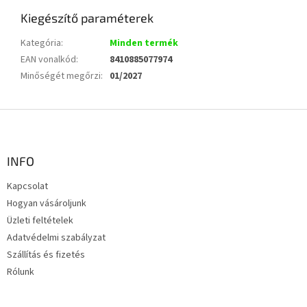
Kiegészítő paraméterek
Kategória
:
Minden termék
EAN vonalkód
:
8410885077974
Minőségét megőrzi
:
01/2027
L
á
b
l
INFO
é
Kapcsolat
c
Hogyan vásároljunk
Üzleti feltételek
Adatvédelmi szabályzat
Szállítás és fizetés
Rólunk