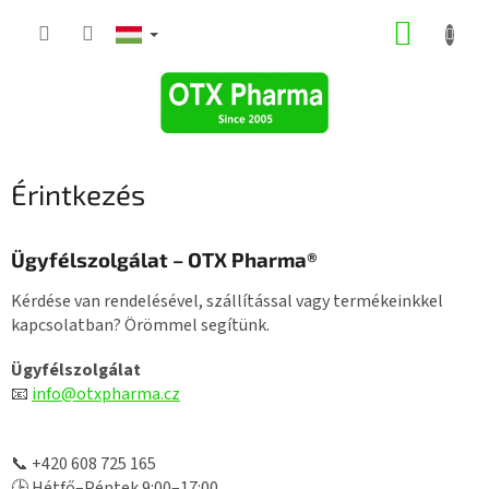
Ugrás
KOSÁR
a
fő
tartalomhoz
Érintkezés
Ügyfélszolgálat – OTX Pharma®
Kérdése van rendelésével, szállítással vagy termékeinkkel
kapcsolatban? Örömmel segítünk.
Ügyfélszolgálat
📧
info@otxpharma.cz
📞 +420 608 725 165
🕒 Hétfő–Péntek 9:00–17:00