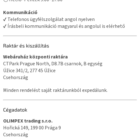
Kommunikáció
✔ Telefonos ügyfélszolgálat angol nyelven
✔ Írásbeli kommunikáció magyarul és angolul is elérhető
Raktár és kiszállítás
Webáruház központi raktára
CTPark Prague North, D8.7B csarnok, B egység
Úžice 341/2, 277 45 Úžice
Csehország
Minden rendelést saját raktárunkból expedálunk.
Cégadatok
OLIMPEX trading s.r.o.
Hořická 149, 199 00 Prága 9
Csehország