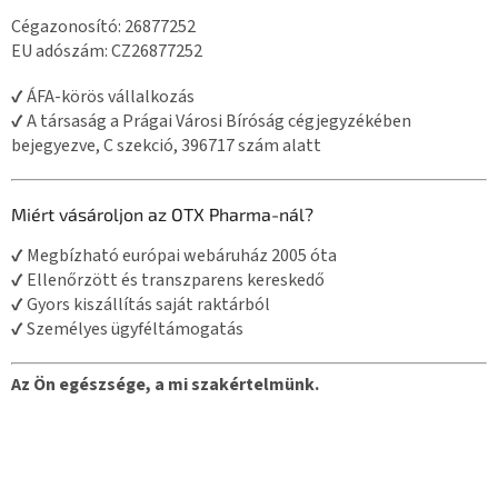
Cégazonosító: 26877252
EU adószám: CZ26877252
✔ ÁFA-körös vállalkozás
✔ A társaság a Prágai Városi Bíróság cégjegyzékében
bejegyezve, C szekció, 396717 szám alatt
Miért vásároljon az OTX Pharma-nál?
✔ Megbízható európai webáruház 2005 óta
✔ Ellenőrzött és transzparens kereskedő
✔ Gyors kiszállítás saját raktárból
✔ Személyes ügyféltámogatás
Az Ön egészsége, a mi szakértelmünk.