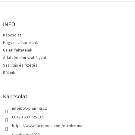
L
á
b
l
INFO
é
Kapcsolat
c
Hogyan vásároljunk
Üzleti feltételek
Adatvédelmi szabályzat
Szállítás és fizetés
Rólunk
Kapcsolat
info
@
otxpharma.cz
00420 608 725 165
https://www.facebook.com/otxpharma
otxpharma2025